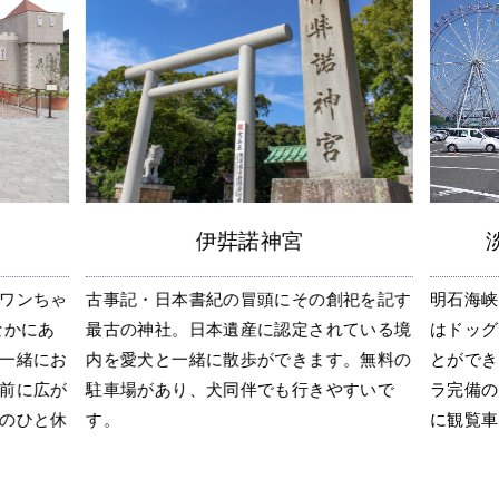
伊弉諾神宮
ワンちゃ
古事記・日本書紀の冒頭にその創祀を記す
明石海峡
なかにあ
最古の神社。日本遺産に認定されている境
はドッグ
一緒にお
内を愛犬と一緒に散歩ができます。無料の
とができ
前に広が
駐車場があり、犬同伴でも行きやすいで
ラ完備の
のひと休
す。
に観覧車