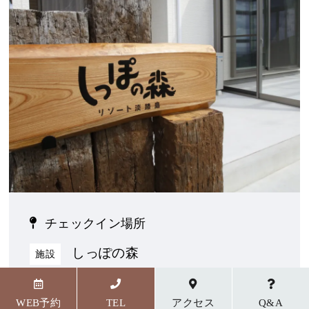
チェックイン場所
しっぽの森
施設
〒656-1727 兵庫県淡路市野島貴船23番地5
WEB予約
TEL
アクセス
Q&A