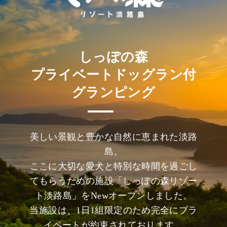
しっぽの森
プライベートドッグラン付
グランピング
美しい景観と豊かな自然に恵まれた淡路
島。
ここに大切な愛犬と特別な時間を過ごし
てもらうための施設「しっぽの森リゾー
ト淡路島」をNewオープンしました。
当施設は、1日1組限定のため完全にプラ
イベートが約束されております。