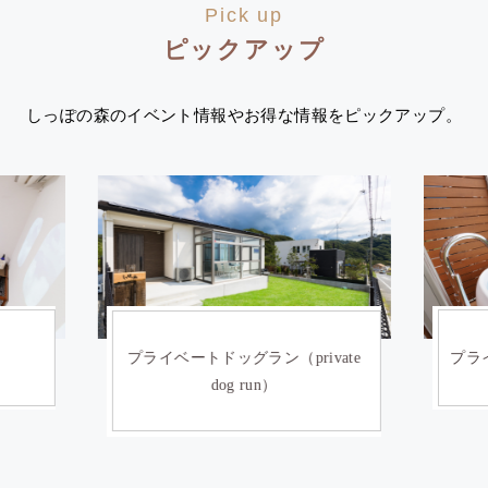
Pick up
ピックアップ
しっぽの森のイベント情報やお得な情報をピックアップ。
）
プライベートドッグラン（private
プライ
dog run）