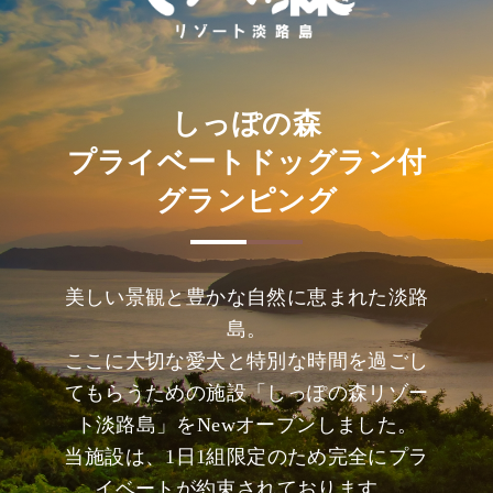
しっぽの森
プライベートドッグラン付
グランピング
美しい景観と豊かな自然に恵まれた淡路
島。
ここに大切な愛犬と特別な時間を過ごし
てもらうための施設「しっぽの森リゾー
ト淡路島」をNewオープンしました。
当施設は、1日1組限定のため完全にプラ
イベートが約束されております。