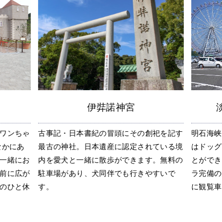
伊弉諾神宮
ワンちゃ
古事記・日本書紀の冒頭にその創祀を記す
明石海峡
なかにあ
最古の神社。日本遺産に認定されている境
はドッグ
一緒にお
内を愛犬と一緒に散歩ができます。無料の
とができ
前に広が
駐車場があり、犬同伴でも行きやすいで
ラ完備の
のひと休
す。
に観覧車