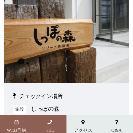
チェックイン場所
しっぽの森
施設
〒656-1727 兵庫県淡路市野島貴船23番地5
WEB予約
TEL
アクセス
Q&A