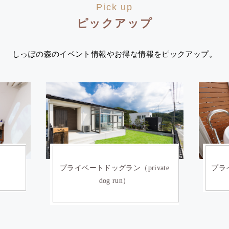
Pick up
ピックアップ
しっぽの森のイベント情報やお得な情報をピックアップ。
）
プライベートドッグラン（private
プライ
dog run）