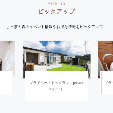
Pick up
ピックアップ
しっぽの森のイベント情報やお得な情報をピックアップ。
）
プライベートドッグラン（private
プライ
dog run）