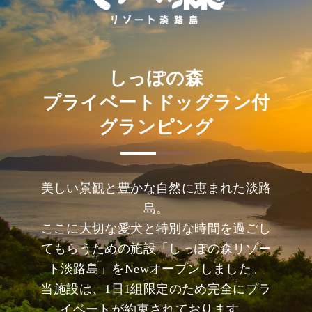
しっぽの森
プライベートドッグラン付
グランピング
美しい景観と豊かな自然に恵まれた淡路
島。
ここに大切な愛犬と特別な時間を過ごし
てもらうための施設「しっぽの森リゾー
ト淡路島」をNewオープンしました。
当施設は、1日1組限定のため完全にプラ
イベートが約束されております。