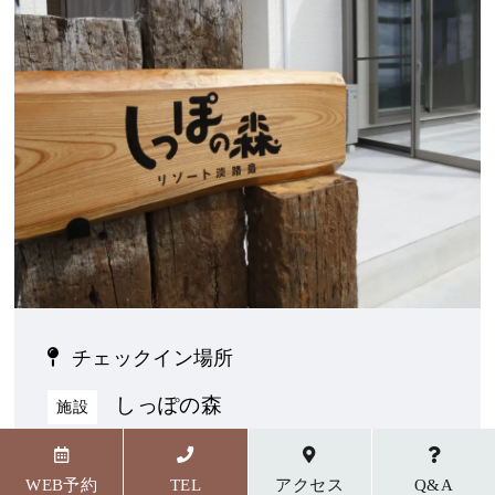
チェックイン場所
しっぽの森
施設
〒656-1727 兵庫県淡路市野島貴船23番地5
WEB予約
TEL
アクセス
Q&A