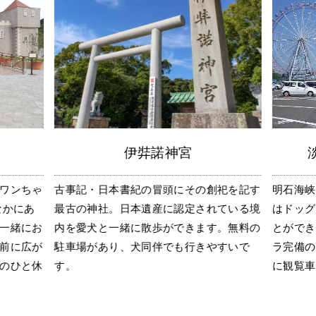
伊弉諾神宮
ワンちゃ
古事記・日本書紀の冒頭にその創祀を記す
明石海峡
なかにあ
最古の神社。日本遺産に認定されている境
はドッグ
一緒にお
内を愛犬と一緒に散歩ができます。無料の
とができ
前に広が
駐車場があり、犬同伴でも行きやすいで
ラ完備の
のひと休
す。
に観覧車