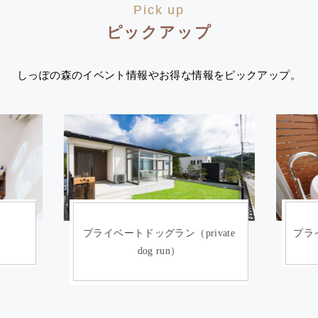
Pick up
ピックアップ
しっぽの森のイベント情報やお得な情報をピックアップ。
ate
プライベートサウナ(private sauna)
イン