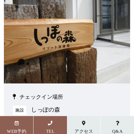
チェックイン場所
しっぽの森
施設
〒656-1727 兵庫県淡路市野島貴船23番地5
WEB予約
TEL
アクセス
Q&A