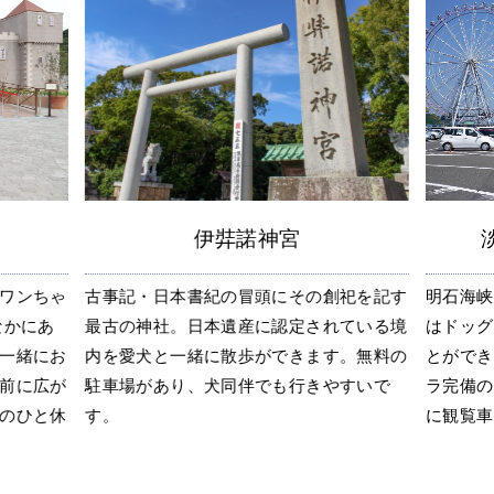
淡路島サービスエリア
祀を記す
明石海峡大橋を望む淡路サービスエリアに
兵庫県立
ている境
はドッグランがあるので愛犬を遊ばせるこ
んと行け
。無料の
とができます。下り側にはペット用ゴンド
るモリノ
すいで
ラ完備の大観覧車があるので、愛犬と一緒
食事頂け
に観覧車を楽しめます。
る大芝生
みに最適.