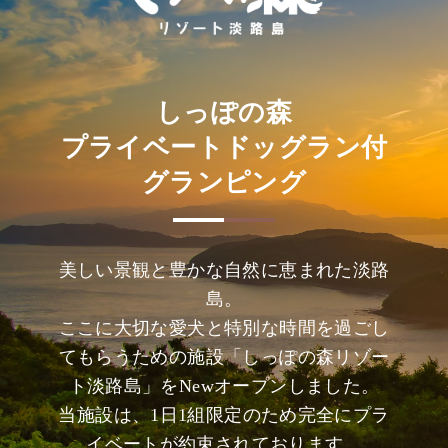
しっぽの森
プライベートドッグラン付
グランピング
美しい景観と豊かな自然に恵まれた淡路
島。
ここに大切な愛犬と特別な時間を過ごし
てもらうための施設「しっぽの森リゾー
ト淡路島」をNewオープンしました。
当施設は、1日1組限定のため完全にプラ
イベートが約束されております。