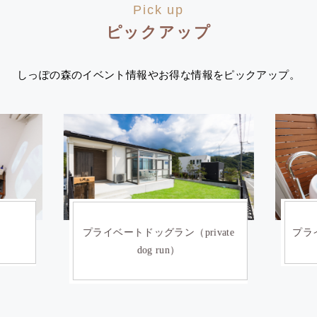
Pick up
ピックアップ
しっぽの森のイベント情報やお得な情報をピックアップ。
）
プライベートドッグラン（private
プライ
dog run）