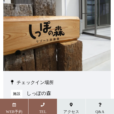
チェックイン場所
しっぽの森
施設
〒656-1727 兵庫県淡路市野島貴船23番地5
WEB予約
TEL
アクセス
Q&A