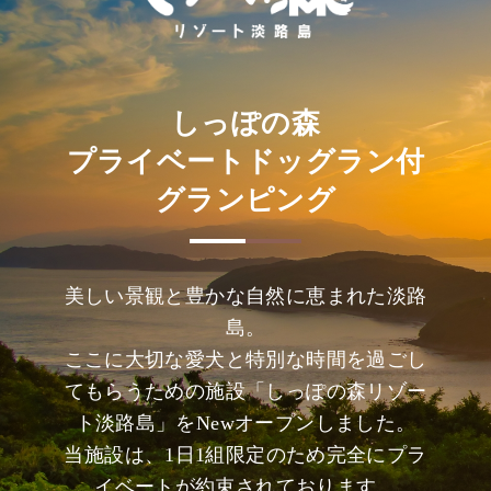
しっぽの森
プライベートドッグラン付
グランピング
美しい景観と豊かな自然に恵まれた淡路
島。
ここに大切な愛犬と特別な時間を過ごし
てもらうための施設「しっぽの森リゾー
ト淡路島」をNewオープンしました。
当施設は、1日1組限定のため完全にプラ
イベートが約束されております。