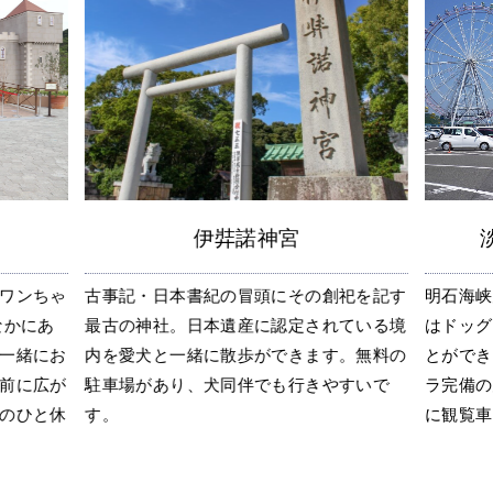
伊弉諾神宮
ワンちゃ
古事記・日本書紀の冒頭にその創祀を記す
明石海峡
なかにあ
最古の神社。日本遺産に認定されている境
はドッグ
一緒にお
内を愛犬と一緒に散歩ができます。無料の
とができ
前に広が
駐車場があり、犬同伴でも行きやすいで
ラ完備の
のひと休
す。
に観覧車