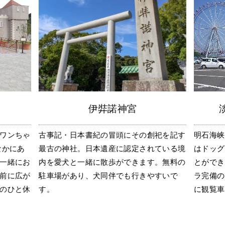
伊弉諾神宮
ワンちゃ
古事記・日本書紀の冒頭にその創祀を記す
明石海峡
なかにあ
最古の神社。日本遺産に認定されている境
はドッグ
一緒にお
内を愛犬と一緒に散歩ができます。無料の
とができ
前に広が
駐車場があり、犬同伴でも行きやすいで
ラ完備の
のひと休
す。
に観覧車