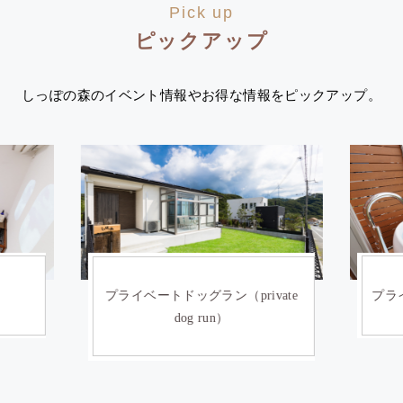
Pick up
ピックアップ
しっぽの森のイベント情報やお得な情報をピックアップ。
）
プライベートドッグラン（private
プライ
dog run）