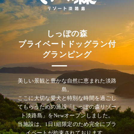
しっぽの森
プライベートドッグラン付
グランピング
美しい景観と豊かな自然に恵まれた淡路
島。
ここに大切な愛犬と特別な時間を過ごし
てもらうための施設「しっぽの森リゾー
ト淡路島」をNewオープンしました。
当施設は、1日1組限定のため完全にプラ
イベートが約束されております。