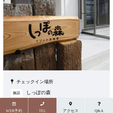
チェックイン場所
しっぽの森
施設
〒656-1727 兵庫県淡路市野島貴船23番地5
WEB予約
TEL
アクセス
Q&A