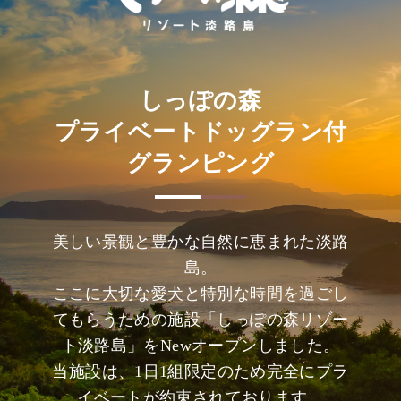
しっぽの森
プライベートドッグラン付
グランピング
美しい景観と豊かな自然に恵まれた淡路
島。
ここに大切な愛犬と特別な時間を過ごし
てもらうための施設「しっぽの森リゾー
ト淡路島」をNewオープンしました。
当施設は、1日1組限定のため完全にプラ
イベートが約束されております。