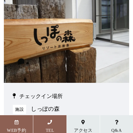
チェックイン場所
しっぽの森
施設
〒656-1727 兵庫県淡路市野島貴船23番地5
WEB予約
TEL
アクセス
Q&A