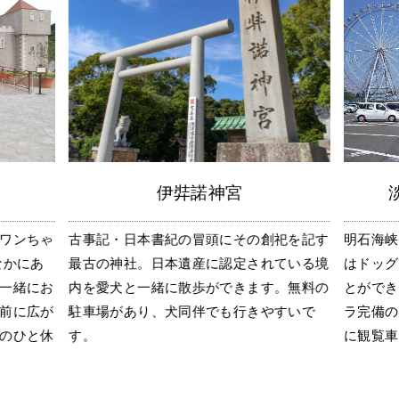
伊弉諾神宮
ワンちゃ
古事記・日本書紀の冒頭にその創祀を記す
明石海峡
なかにあ
最古の神社。日本遺産に認定されている境
はドッグ
一緒にお
内を愛犬と一緒に散歩ができます。無料の
とができ
前に広が
駐車場があり、犬同伴でも行きやすいで
ラ完備の
のひと休
す。
に観覧車