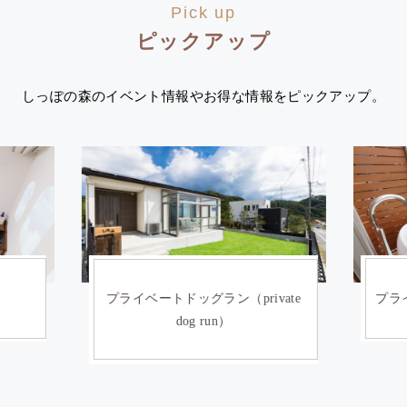
Pick up
ピックアップ
しっぽの森のイベント情報やお得な情報をピックアップ。
）
プライベートドッグラン（private
プライ
dog run）