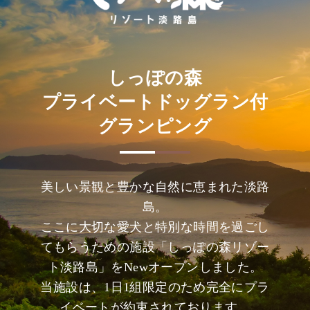
しっぽの森
プライベートドッグラン付
グランピング
美しい景観と豊かな自然に恵まれた淡路
島。
ここに大切な愛犬と特別な時間を過ごし
てもらうための施設「しっぽの森リゾー
ト淡路島」をNewオープンしました。
当施設は、1日1組限定のため完全にプラ
イベートが約束されております。