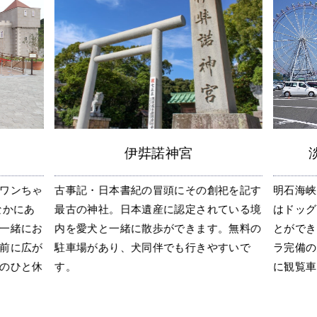
伊弉諾神宮
ワンちゃ
古事記・日本書紀の冒頭にその創祀を記す
明石海峡
なかにあ
最古の神社。日本遺産に認定されている境
はドッグ
一緒にお
内を愛犬と一緒に散歩ができます。無料の
とができ
前に広が
駐車場があり、犬同伴でも行きやすいで
ラ完備の
のひと休
す。
に観覧車