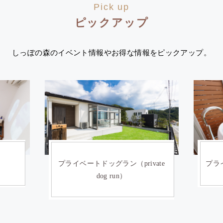
Pick up
ピックアップ
しっぽの森のイベント情報やお得な情報をピックアップ。
）
プライベートドッグラン（private
プライ
dog run）