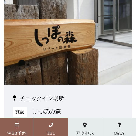
チェックイン場所
しっぽの森
施設
〒656-1727 兵庫県淡路市野島貴船23番地5
WEB予約
TEL
アクセス
Q&A