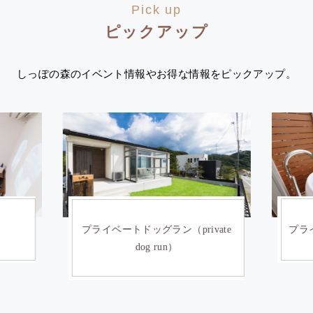
Pick up
ピックアップ
しっぽの森のイベント情報やお得な情報をピックアップ。
）
プライベートドッグラン（private
プライ
dog run）