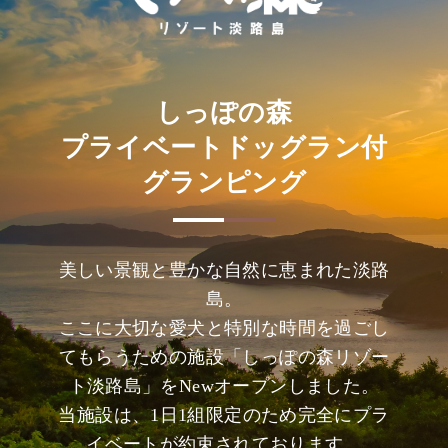
しっぽの森
プライベートドッグラン付
グランピング
美しい景観と豊かな自然に恵まれた淡路
島。
ここに大切な愛犬と特別な時間を過ごし
てもらうための施設「しっぽの森リゾー
ト淡路島」をNewオープンしました。
当施設は、1日1組限定のため完全にプラ
イベートが約束されております。