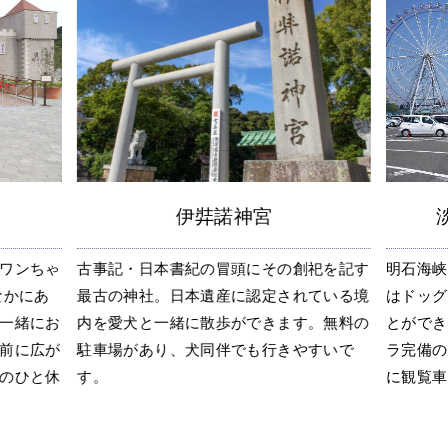
伊弉諾神宮
ワンちゃ
古事記・日本書紀の冒頭にその創祀を記す
明石海峡
なかにあ
最古の神社。日本遺産に認定されている境
はドッグ
一緒にお
内を愛犬と一緒に散歩ができます。無料の
とができ
前に広が
駐車場があり、犬同伴でも行きやすいで
ラ完備の
のひと休
す。
に観覧車