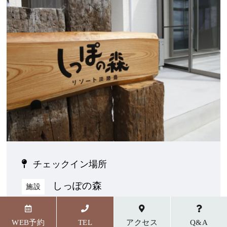
チェックイン場所
しっぽの森
施設
〒656-1727 兵庫県淡路市野島貴船23番地5
WEB予約
TEL
アクセス
Q&A