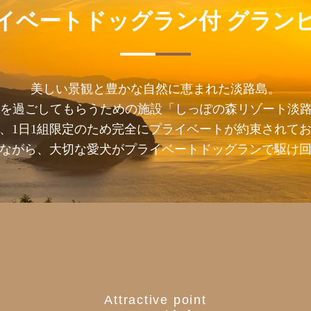
イベートドッグラン付
グラン
美しい景観と豊かな自然に恵まれた淡路島。
を過ごしてもらうための施設「しっぽの森リゾート淡路
、1日1組限定のため完全にプライベートが約束されて
ながら、大切な愛犬がプライベートドッグランで駆け
Attractive point