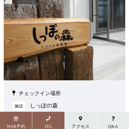
チェックイン場所
しっぽの森
施設
〒656-1727 兵庫県淡路市野島貴船23番地5
WEB予約
TEL
アクセス
Q&A