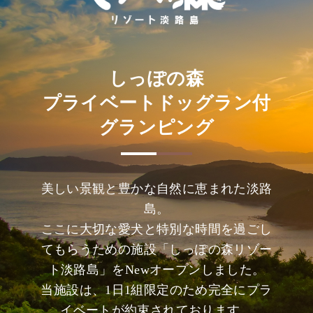
しっぽの森
プライベートドッグラン付
グランピング
美しい景観と豊かな自然に恵まれた淡路
島。
ここに大切な愛犬と特別な時間を過ごし
てもらうための施設「しっぽの森リゾー
ト淡路島」をNewオープンしました。
当施設は、1日1組限定のため完全にプラ
イベートが約束されております。