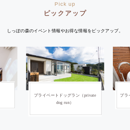
Pick up
ピックアップ
しっぽの森のイベント情報やお得な情報をピックアップ。
ate
プライベートサウナ(private sauna)
イン