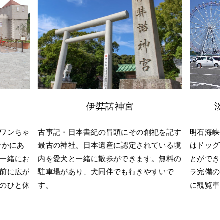
淡路島サービスエリア
祀を記す
明石海峡大橋を望む淡路サービスエリアに
兵庫県立
ている境
はドッグランがあるので愛犬を遊ばせるこ
んと行け
。無料の
とができます。下り側にはペット用ゴンド
るモリノ
すいで
ラ完備の大観覧車があるので、愛犬と一緒
食事頂け
に観覧車を楽しめます。
る大芝生
みに最適.