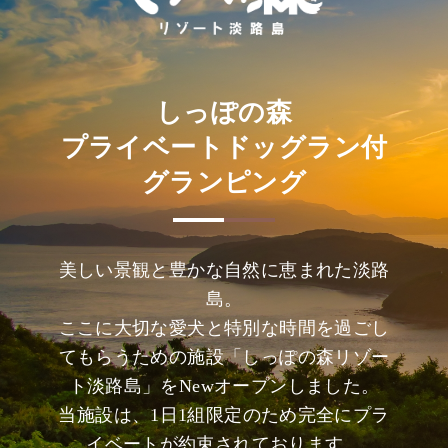
しっぽの森
プライベートドッグラン付
グランピング
美しい景観と豊かな自然に恵まれた淡路
島。
ここに大切な愛犬と特別な時間を過ごし
てもらうための施設「しっぽの森リゾー
ト淡路島」をNewオープンしました。
当施設は、1日1組限定のため完全にプラ
イベートが約束されております。