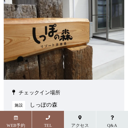
チェックイン場所
しっぽの森
施設
〒656-1727 兵庫県淡路市野島貴船23番地5
WEB予約
TEL
アクセス
Q&A