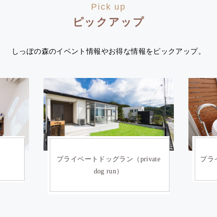
Pick up
ピックアップ
しっぽの森のイベント情報やお得な情報をピックアップ。
ate
プライベートサウナ(private sauna)
イン