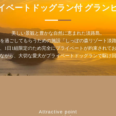
イベートドッグラン付
グラン
美しい景観と豊かな自然に恵まれた淡路島。
を過ごしてもらうための施設「しっぽの森リゾート淡路
、1日1組限定のため完全にプライベートが約束されて
ながら、大切な愛犬がプライベートドッグランで駆け
Attractive point