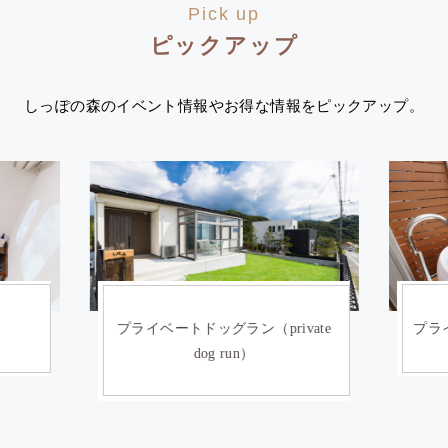
Pick up
ピックアップ
しっぽの森のイベント情報やお得な情報をピックアップ。
）
プライベートドッグラン（private
プライ
dog run）