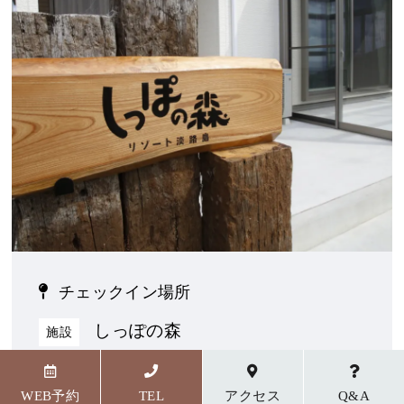
チェックイン場所
しっぽの森
施設
〒656-1727 兵庫県淡路市野島貴船23番地5
WEB予約
TEL
アクセス
Q&A