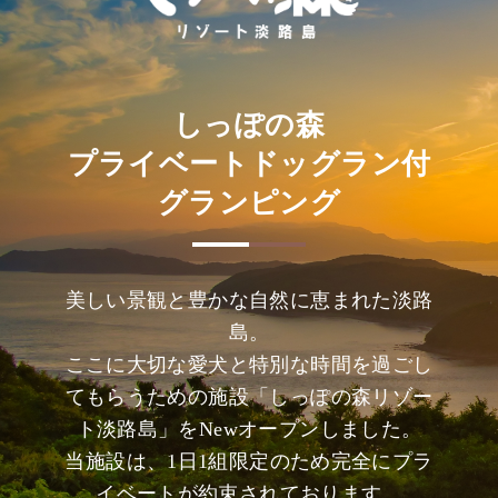
しっぽの森
プライベートドッグラン付
グランピング
美しい景観と豊かな自然に恵まれた淡路
島。
ここに大切な愛犬と特別な時間を過ごし
てもらうための施設「しっぽの森リゾー
ト淡路島」をNewオープンしました。
当施設は、1日1組限定のため完全にプラ
イベートが約束されております。