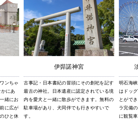
伊弉諾神宮
ワンちゃ
古事記・日本書紀の冒頭にその創祀を記す
明石海峡
なかにあ
最古の神社。日本遺産に認定されている境
はドッグ
一緒にお
内を愛犬と一緒に散歩ができます。無料の
とができ
前に広が
駐車場があり、犬同伴でも行きやすいで
ラ完備の
のひと休
す。
に観覧車