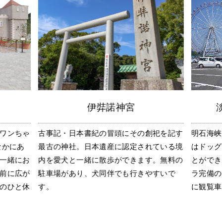
伊弉諾神宮
ワンちゃ
古事記・日本書紀の冒頭にその創祀を記す
明石海峡
なかにあ
最古の神社。日本遺産に認定されている境
はドッグ
一緒にお
内を愛犬と一緒に散歩ができます。無料の
とができ
前に広が
駐車場があり、犬同伴でも行きやすいで
ラ完備の
のひと休
す。
に観覧車