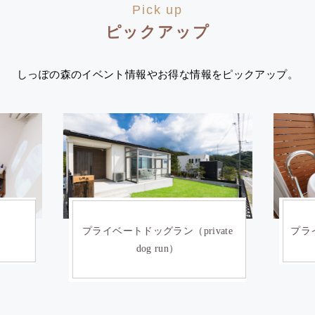
Pick up
ピックアップ
しっぽの森のイベント情報やお得な情報をピックアップ。
）
プライベートドッグラン（private
プライ
dog run）