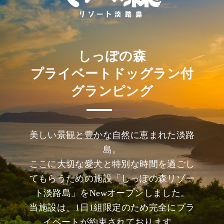
しっぽの森
プライベートドッグラン付
グランピング
美しい景観と豊かな自然に恵まれた淡路
島。
ここに大切な愛犬と特別な時間を過ごし
てもらうための施設「しっぽの森リゾー
ト淡路島」をNewオープンしました。
当施設は、1日1組限定のため完全にプラ
イベートが約束されております。