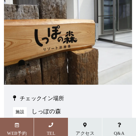
チェックイン場所
しっぽの森
施設
〒656-1727 兵庫県淡路市野島貴船23番地5
WEB予約
TEL
アクセス
Q&A