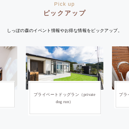
Pick up
ピックアップ
しっぽの森のイベント情報やお得な情報をピックアップ。
）
プライベートドッグラン（private
プライ
dog run）