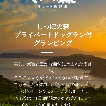
しっぽの森
プライベートドッグラン付
グランピング
美しい景観と豊かな自然に恵まれた淡路
島。
ここに大切な愛犬と特別な時間を過ごし
てもらうための施設「しっぽの森リゾー
ト淡路島」をNewオープンしました。
当施設は、1日1組限定のため完全にプラ
イベートが約束されております。