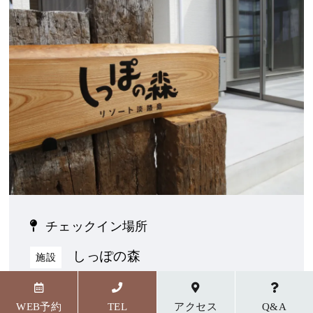
チェックイン場所
しっぽの森
施設
〒656-1727 兵庫県淡路市野島貴船23番地5
WEB予約
TEL
アクセス
Q&A