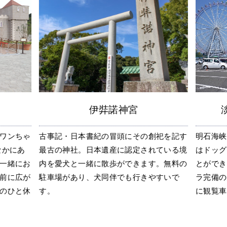
伊弉諾神宮
ワンちゃ
古事記・日本書紀の冒頭にその創祀を記す
明石海峡
なかにあ
最古の神社。日本遺産に認定されている境
はドッグ
一緒にお
内を愛犬と一緒に散歩ができます。無料の
とができ
前に広が
駐車場があり、犬同伴でも行きやすいで
ラ完備の
のひと休
す。
に観覧車