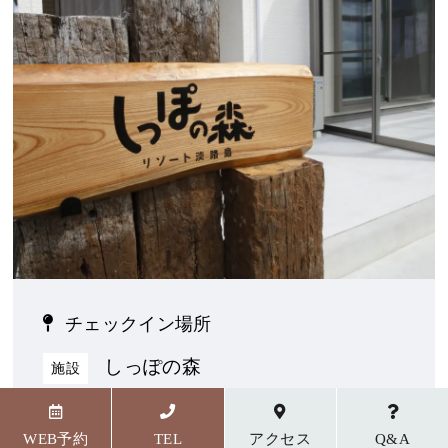
チェックイン場所
しっぽの森
施設
〒656-1727 兵庫県淡路市野島貴船23番地5
WEB予約
TEL
アクセス
Q&A