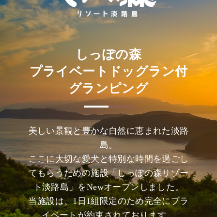
しっぽの森
プライベートドッグラン付
グランピング
美しい景観と豊かな自然に恵まれた淡路
島。
ここに大切な愛犬と特別な時間を過ごし
てもらうための施設「しっぽの森リゾー
ト淡路島」をNewオープンしました。
当施設は、1日1組限定のため完全にプラ
イベートが約束されております。