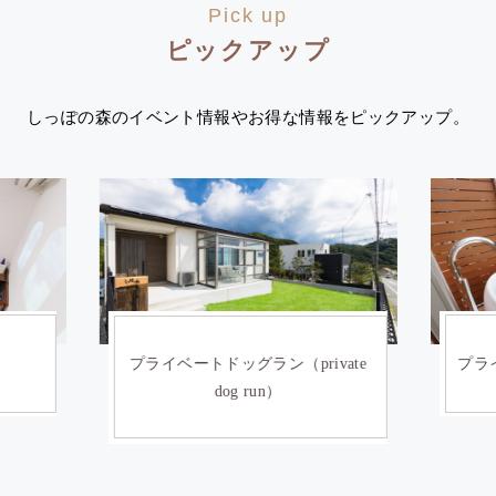
Pick up
ピックアップ
しっぽの森のイベント情報やお得な情報をピックアップ。
）
プライベートドッグラン（private
プライ
dog run）