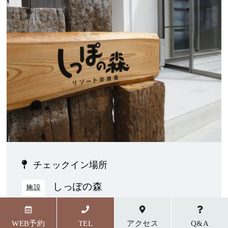
チェックイン場所
しっぽの森
施設
〒656-1727 兵庫県淡路市野島貴船23番地5
WEB予約
TEL
アクセス
Q&A