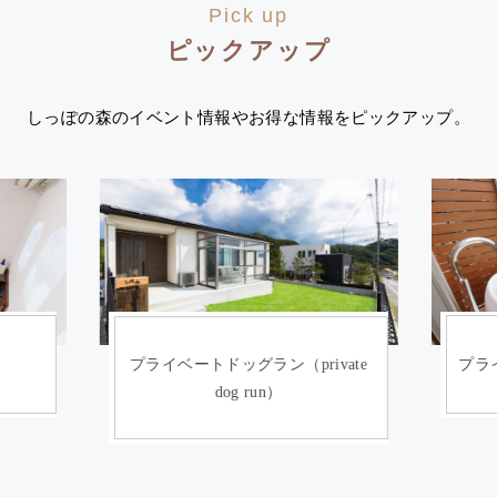
Pick up
ピックアップ
しっぽの森のイベント情報やお得な情報をピックアップ。
）
プライベートドッグラン（private
プライ
dog run）