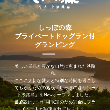
しっぽの森
プライベートドッグラン付
グランピング
美しい景観と豊かな自然に恵まれた淡路
島。
ここに大切な愛犬と特別な時間を過ごし
てもらうための施設「しっぽの森リゾー
ト淡路島」をNewオープンしました。
当施設は、1日1組限定のため完全にプラ
イベートが約束されております。