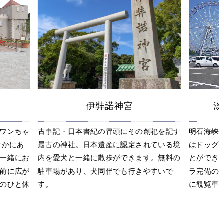
伊弉諾神宮
ワンちゃ
古事記・日本書紀の冒頭にその創祀を記す
明石海峡
なかにあ
最古の神社。日本遺産に認定されている境
はドッグ
一緒にお
内を愛犬と一緒に散歩ができます。無料の
とができ
前に広が
駐車場があり、犬同伴でも行きやすいで
ラ完備の
のひと休
す。
に観覧車