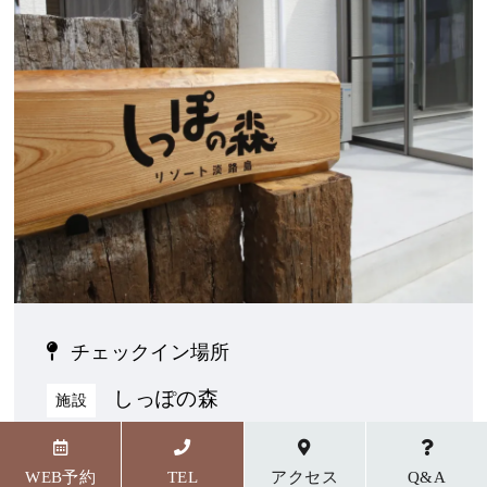
チェックイン場所
しっぽの森
施設
〒656-1727 兵庫県淡路市野島貴船23番地5
WEB予約
TEL
アクセス
Q&A