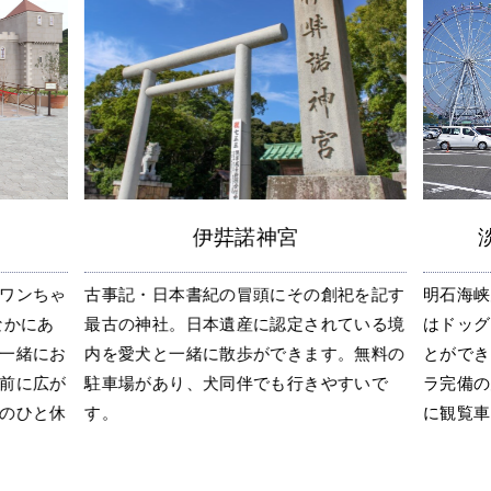
伊弉諾神宮
ワンちゃ
古事記・日本書紀の冒頭にその創祀を記す
明石海峡
なかにあ
最古の神社。日本遺産に認定されている境
はドッグ
一緒にお
内を愛犬と一緒に散歩ができます。無料の
とができ
前に広が
駐車場があり、犬同伴でも行きやすいで
ラ完備の
のひと休
す。
に観覧車