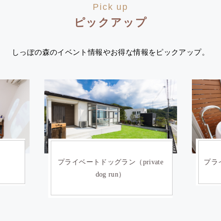
Pick up
ピックアップ
しっぽの森のイベント情報やお得な情報をピックアップ。
）
プライベートドッグラン（private
プライ
dog run）