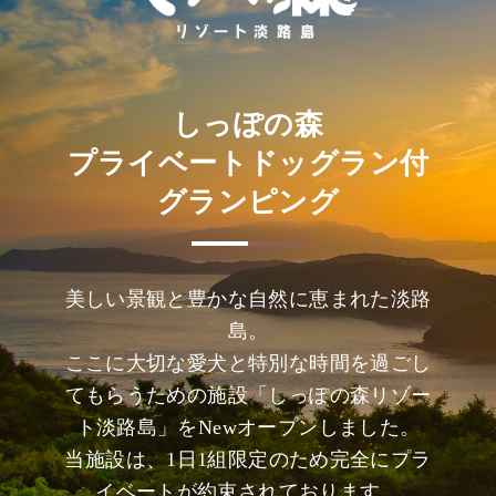
しっぽの森
プライベートドッグラン付
グランピング
美しい景観と豊かな自然に恵まれた淡路
島。
ここに大切な愛犬と特別な時間を過ごし
てもらうための施設「しっぽの森リゾー
ト淡路島」をNewオープンしました。
当施設は、1日1組限定のため完全にプラ
イベートが約束されております。