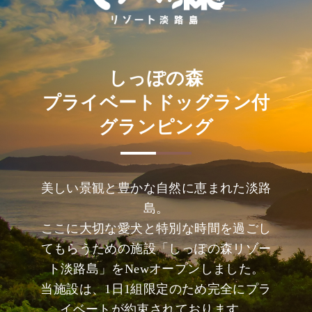
しっぽの森
プライベートドッグラン付
グランピング
美しい景観と豊かな自然に恵まれた淡路
島。
ここに大切な愛犬と特別な時間を過ごし
てもらうための施設「しっぽの森リゾー
ト淡路島」をNewオープンしました。
当施設は、1日1組限定のため完全にプラ
イベートが約束されております。