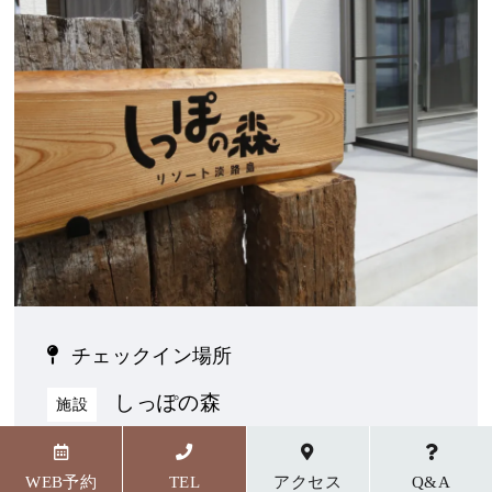
チェックイン場所
しっぽの森
施設
〒656-1727 兵庫県淡路市野島貴船23番地5
WEB予約
TEL
アクセス
Q&A