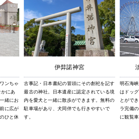
伊弉諾神宮
ワンちゃ
古事記・日本書紀の冒頭にその創祀を記す
明石海峡
なかにあ
最古の神社。日本遺産に認定されている境
はドッグ
一緒にお
内を愛犬と一緒に散歩ができます。無料の
とができ
前に広が
駐車場があり、犬同伴でも行きやすいで
ラ完備の
のひと休
す。
に観覧車