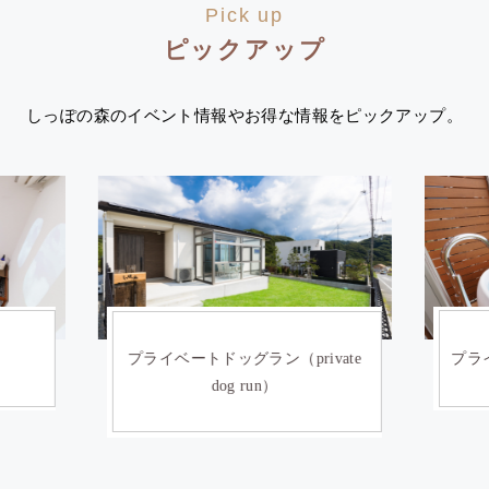
Pick up
ピックアップ
しっぽの森のイベント情報やお得な情報をピックアップ。
）
プライベートドッグラン（private
プライ
dog run）