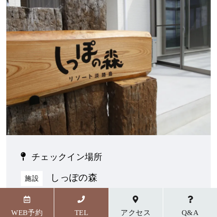
チェックイン場所
しっぽの森
施設
〒656-1727 兵庫県淡路市野島貴船23番地5
WEB予約
TEL
アクセス
Q&A