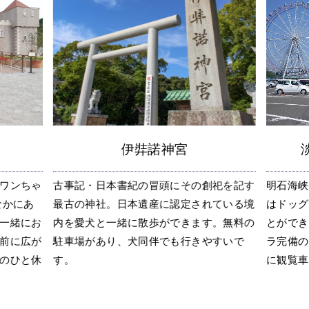
伊弉諾神宮
ワンちゃ
古事記・日本書紀の冒頭にその創祀を記す
明石海峡
なかにあ
最古の神社。日本遺産に認定されている境
はドッグ
一緒にお
内を愛犬と一緒に散歩ができます。無料の
とができ
前に広が
駐車場があり、犬同伴でも行きやすいで
ラ完備の
のひと休
す。
に観覧車