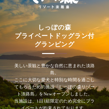
しっぽの森
プライベートドッグラン付
グランピング
美しい景観と豊かな自然に恵まれた淡路
島。
ここに大切な愛犬と特別な時間を過ごし
てもらうための施設「しっぽの森リゾー
ト淡路島」をNewオープンしました。
当施設は、1日1組限定のため完全にプラ
イベートが約束されております。