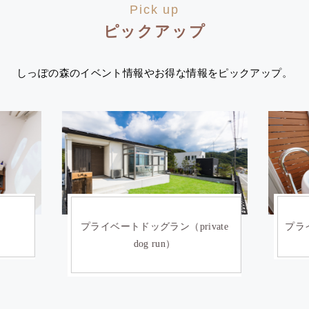
Pick up
ピックアップ
しっぽの森のイベント情報やお得な情報をピックアップ。
）
プライベートドッグラン（private
プライ
dog run）