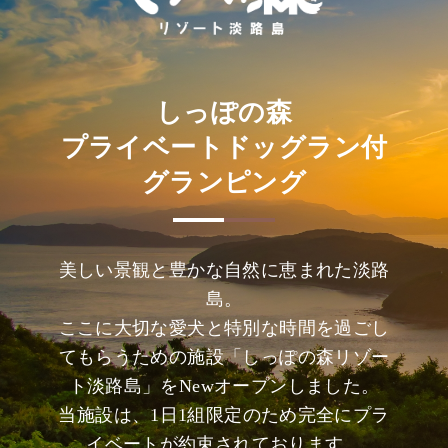
しっぽの森
プライベートドッグラン付
グランピング
美しい景観と豊かな自然に恵まれた淡路
島。
ここに大切な愛犬と特別な時間を過ごし
てもらうための施設「しっぽの森リゾー
ト淡路島」をNewオープンしました。
当施設は、1日1組限定のため完全にプラ
イベートが約束されております。