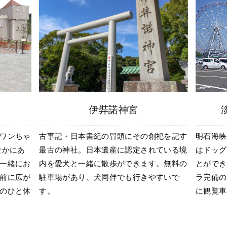
淡路島サービスエリア
祀を記す
明石海峡大橋を望む淡路サービスエリアに
兵庫県立
ている境
はドッグランがあるので愛犬を遊ばせるこ
んと行け
。無料の
とができます。下り側にはペット用ゴンド
るモリノ
すいで
ラ完備の大観覧車があるので、愛犬と一緒
食事頂け
に観覧車を楽しめます。
る大芝生
みに最適.