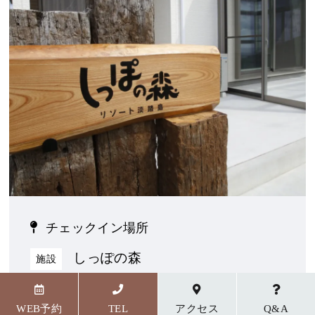
チェックイン場所
しっぽの森
施設
〒656-1727 兵庫県淡路市野島貴船23番地5
WEB予約
TEL
アクセス
Q&A