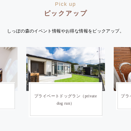
Pick up
ピックアップ
しっぽの森のイベント情報やお得な情報をピックアップ。
ate
プライベートサウナ(private sauna)
イン