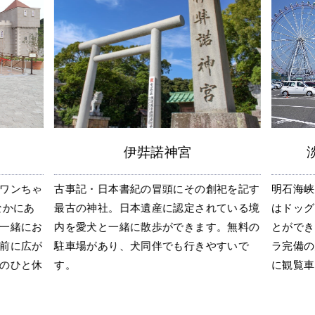
伊弉諾神宮
ワンちゃ
古事記・日本書紀の冒頭にその創祀を記す
明石海峡
なかにあ
最古の神社。日本遺産に認定されている境
はドッグ
一緒にお
内を愛犬と一緒に散歩ができます。無料の
とができ
前に広が
駐車場があり、犬同伴でも行きやすいで
ラ完備の
のひと休
す。
に観覧車