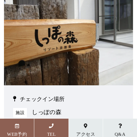
チェックイン場所
しっぽの森
施設
〒656-1727 兵庫県淡路市野島貴船23番地5
WEB予約
TEL
アクセス
Q&A