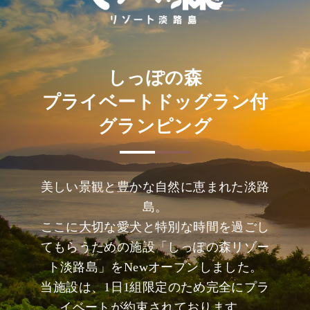
しっぽの森
プライベートドッグラン付
グランピング
美しい景観と豊かな自然に恵まれた淡路
島。
ここに大切な愛犬と特別な時間を過ごし
てもらうための施設「しっぽの森リゾー
ト淡路島」をNewオープンしました。
当施設は、1日1組限定のため完全にプラ
イベートが約束されております。