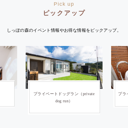
Pick up
ピックアップ
しっぽの森のイベント情報やお得な情報をピックアップ。
）
プライベートドッグラン（private
プライ
dog run）