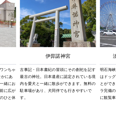
伊弉諾神宮
ワンちゃ
古事記・日本書紀の冒頭にその創祀を記す
明石海峡
なかにあ
最古の神社。日本遺産に認定されている境
はドッグ
一緒にお
内を愛犬と一緒に散歩ができます。無料の
とができ
前に広が
駐車場があり、犬同伴でも行きやすいで
ラ完備の
のひと休
す。
に観覧車