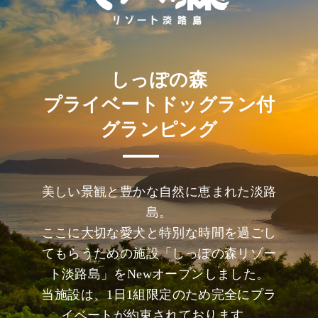
しっぽの森
プライベートドッグラン付
グランピング
美しい景観と豊かな自然に恵まれた淡路
島。
ここに大切な愛犬と特別な時間を過ごし
てもらうための施設「しっぽの森リゾー
ト淡路島」をNewオープンしました。
当施設は、1日1組限定のため完全にプラ
イベートが約束されております。