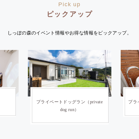
Pick up
ピックアップ
しっぽの森のイベント情報やお得な情報をピックアップ。
）
プライベートドッグラン（private
プライ
dog run）