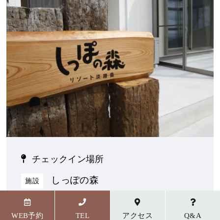
チェックイン場所
しっぽの森
施設
〒656-1727 兵庫県淡路市野島貴船23番地5
WEB予約
TEL
アクセス
Q&A