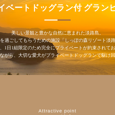
イベートドッグラン付
グラン
美しい景観と豊かな自然に恵まれた淡路島。
を過ごしてもらうための施設「しっぽの森リゾート淡路
、1日1組限定のため完全にプライベートが約束されて
ながら、大切な愛犬がプライベートドッグランで駆け
Attractive point