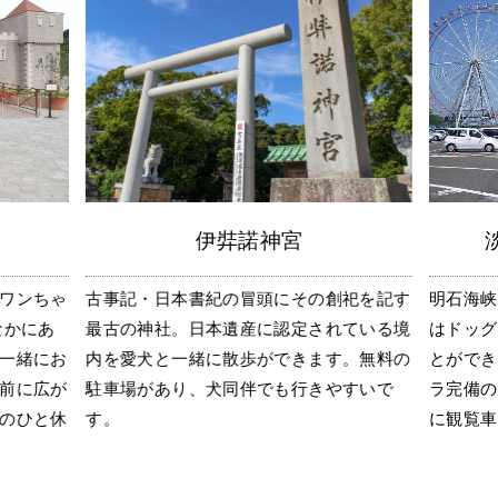
伊弉諾神宮
ワンちゃ
古事記・日本書紀の冒頭にその創祀を記す
明石海峡
なかにあ
最古の神社。日本遺産に認定されている境
はドッグ
一緒にお
内を愛犬と一緒に散歩ができます。無料の
とができ
前に広が
駐車場があり、犬同伴でも行きやすいで
ラ完備の
のひと休
す。
に観覧車