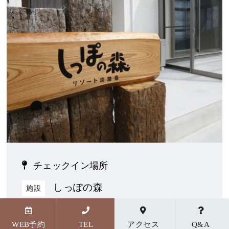
チェックイン場所
しっぽの森
施設
〒656-1727 兵庫県淡路市野島貴船23番地5
WEB予約
TEL
アクセス
Q&A