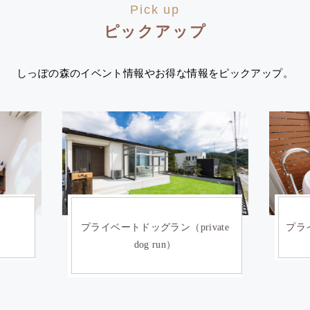
Pick up
ピックアップ
しっぽの森のイベント情報やお得な情報をピックアップ。
）
プライベートドッグラン（private
プライ
dog run）