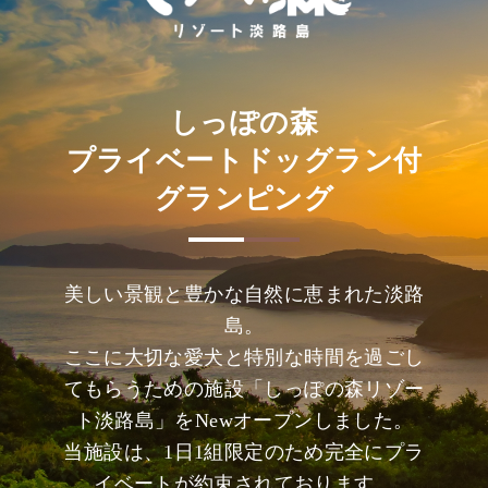
しっぽの森
プライベートドッグラン付
グランピング
美しい景観と豊かな自然に恵まれた淡路
島。
ここに大切な愛犬と特別な時間を過ごし
てもらうための施設「しっぽの森リゾー
ト淡路島」をNewオープンしました。
当施設は、1日1組限定のため完全にプラ
イベートが約束されております。