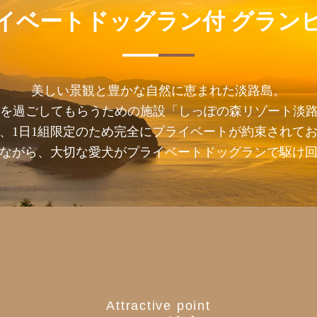
イベートドッグラン付
グラン
美しい景観と豊かな自然に恵まれた淡路島。
を過ごしてもらうための施設「しっぽの森リゾート淡路
、1日1組限定のため完全にプライベートが約束されて
ながら、大切な愛犬がプライベートドッグランで駆け
Attractive point