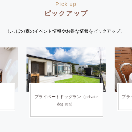
Pick up
ピックアップ
しっぽの森のイベント情報やお得な情報をピックアップ。
）
プライベートドッグラン（private
プライ
dog run）