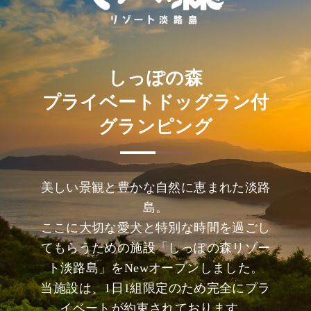
しっぽの森
プライベートドッグラン付
グランピング
美しい景観と豊かな自然に恵まれた淡路
島。
ここに大切な愛犬と特別な時間を過ごし
てもらうための施設「しっぽの森リゾー
ト淡路島」をNewオープンしました。
当施設は、1日1組限定のため完全にプラ
イベートが約束されております。