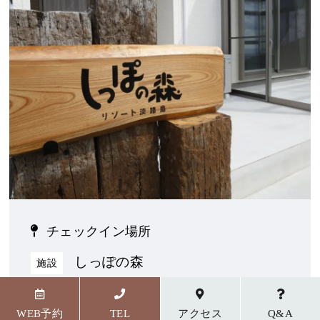
チェックイン場所
しっぽの森
施設
〒656-1727 兵庫県淡路市野島貴船23番地5
WEB予約
TEL
アクセス
Q&A