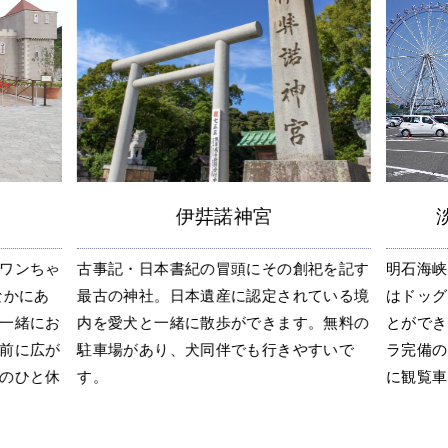
伊弉諾神宮
ワンちゃ
古事記・日本書紀の冒頭にその創祀を記す
明石海峡
なかにあ
最古の神社。日本遺産に認定されている境
はドッグ
一緒にお
内を愛犬と一緒に散歩ができます。無料の
とができ
前に広が
駐車場があり、犬同伴でも行きやすいで
ラ完備の
のひと休
す。
に観覧車