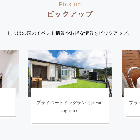
Pick up
ピックアップ
しっぽの森のイベント情報やお得な情報をピックアップ。
）
プライベートドッグラン（private
プライ
dog run）