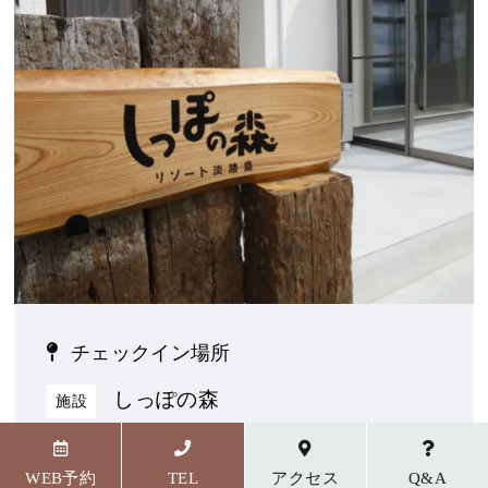
チェックイン場所
しっぽの森
施設
〒656-1727 兵庫県淡路市野島貴船23番地5
WEB予約
TEL
アクセス
Q&A