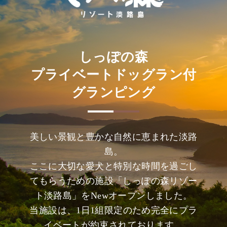
しっぽの森
プライベートドッグラン付
グランピング
美しい景観と豊かな自然に恵まれた淡路
島。
ここに大切な愛犬と特別な時間を過ごし
てもらうための施設「しっぽの森リゾー
ト淡路島」をNewオープンしました。
当施設は、1日1組限定のため完全にプラ
イベートが約束されております。