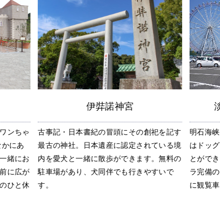
伊弉諾神宮
ワンちゃ
古事記・日本書紀の冒頭にその創祀を記す
明石海峡
なかにあ
最古の神社。日本遺産に認定されている境
はドッグ
一緒にお
内を愛犬と一緒に散歩ができます。無料の
とができ
前に広が
駐車場があり、犬同伴でも行きやすいで
ラ完備の
のひと休
す。
に観覧車