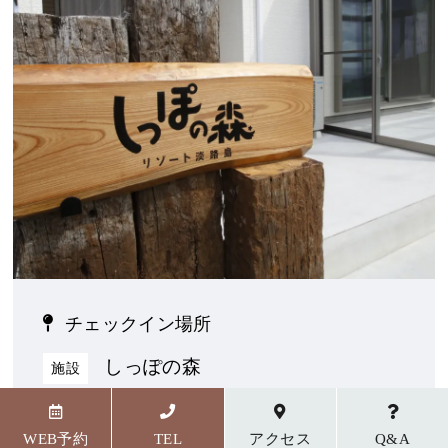
チェックイン場所
しっぽの森
施設
〒656-1727 兵庫県淡路市野島貴船23番地5
WEB予約
TEL
アクセス
Q&A