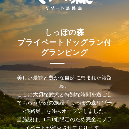
しっぽの森
プライベートドッグラン付
グランピング
美しい景観と豊かな自然に恵まれた淡路
島。
ここに大切な愛犬と特別な時間を過ごし
てもらうための施設「しっぽの森リゾー
ト淡路島」をNewオープンしました。
当施設は、1日1組限定のため完全にプラ
イベートが約束されております。