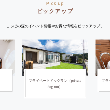
Pick up
ピックアップ
しっぽの森のイベント情報やお得な情報をピックアップ。
）
プライベートドッグラン（private
プライ
dog run）