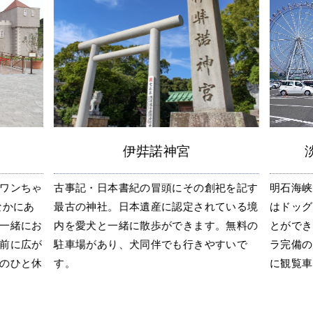
伊弉諾神宮
ワンちゃ
古事記・日本書紀の冒頭にその創祀を記す
明石海峡
なかにあ
最古の神社。日本遺産に認定されている境
はドッグ
一緒にお
内を愛犬と一緒に散歩ができます。無料の
とができ
前に広が
駐車場があり、犬同伴でも行きやすいで
ラ完備の
のひと休
す。
に観覧車