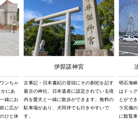
伊弉諾神宮
ワンちゃ
古事記・日本書紀の冒頭にその創祀を記す
明石海峡
なかにあ
最古の神社。日本遺産に認定されている境
はドッグ
一緒にお
内を愛犬と一緒に散歩ができます。無料の
とができ
前に広が
駐車場があり、犬同伴でも行きやすいで
ラ完備の
のひと休
す。
に観覧車