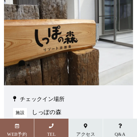
チェックイン場所
しっぽの森
施設
〒656-1727 兵庫県淡路市野島貴船23番地5
WEB予約
TEL
アクセス
Q&A