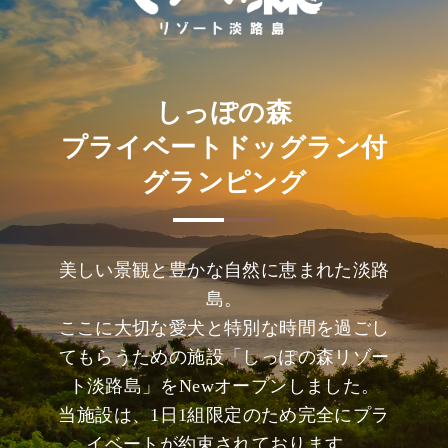
しっぽの森
プライベートドッグラン付
グランピング
美しい景観と豊かな自然に恵まれた淡路
島。
ここに大切な愛犬と特別な時間を過ごし
てもらうための施設「しっぽの森リゾー
ト淡路島」をNewオープンしました。
当施設は、1日1組限定のため完全にプラ
イベートが約束されております。