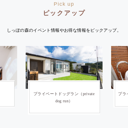
Pick up
ピックアップ
しっぽの森のイベント情報やお得な情報をピックアップ。
）
プライベートドッグラン（private
プライ
dog run）