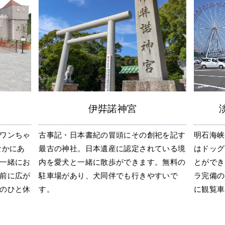
伊弉諾神宮
ワンちゃ
古事記・日本書紀の冒頭にその創祀を記す
明石海峡
なかにあ
最古の神社。日本遺産に認定されている境
はドッグ
一緒にお
内を愛犬と一緒に散歩ができます。無料の
とができ
前に広が
駐車場があり、犬同伴でも行きやすいで
ラ完備の
のひと休
す。
に観覧車