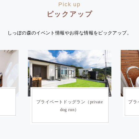
Pick up
ピックアップ
しっぽの森のイベント情報やお得な情報をピックアップ。
）
プライベートドッグラン（private
プライ
dog run）