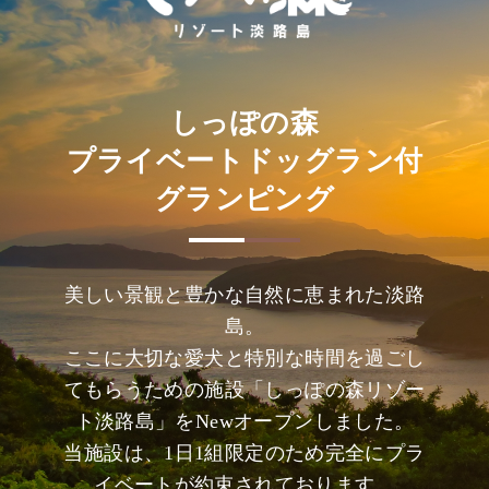
しっぽの森
プライベートドッグラン付
グランピング
美しい景観と豊かな自然に恵まれた淡路
島。
ここに大切な愛犬と特別な時間を過ごし
てもらうための施設「しっぽの森リゾー
ト淡路島」をNewオープンしました。
当施設は、1日1組限定のため完全にプラ
イベートが約束されております。