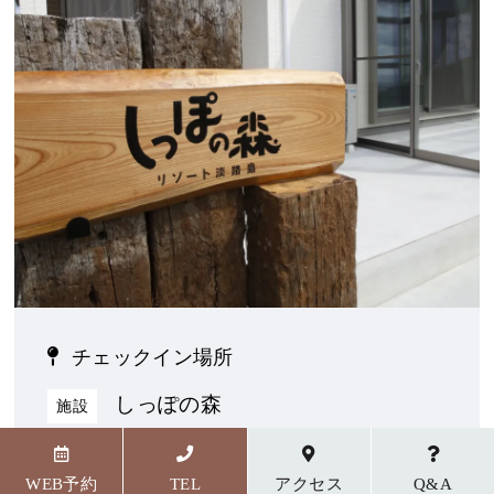
チェックイン場所
しっぽの森
施設
〒656-1727 兵庫県淡路市野島貴船23番地5
WEB予約
TEL
アクセス
Q&A