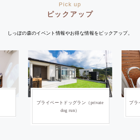
Pick up
ピックアップ
しっぽの森のイベント情報やお得な情報をピックアップ。
）
プライベートドッグラン（private
プライ
dog run）