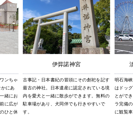
伊弉諾神宮
ワンちゃ
古事記・日本書紀の冒頭にその創祀を記す
明石海峡
なかにあ
最古の神社。日本遺産に認定されている境
はドッグ
一緒にお
内を愛犬と一緒に散歩ができます。無料の
とができ
前に広が
駐車場があり、犬同伴でも行きやすいで
ラ完備の
のひと休
す。
に観覧車