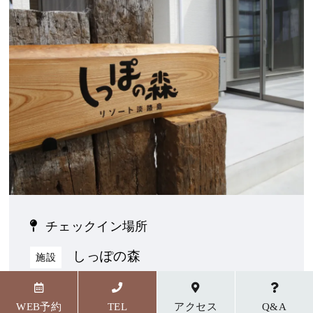
チェックイン場所
しっぽの森
施設
〒656-1727 兵庫県淡路市野島貴船23番地5
WEB予約
TEL
アクセス
Q&A