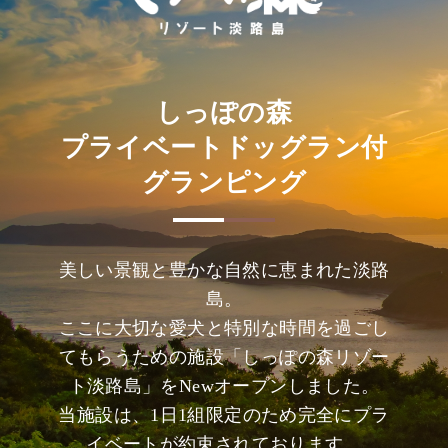
しっぽの森
プライベートドッグラン付
グランピング
美しい景観と豊かな自然に恵まれた淡路
島。
ここに大切な愛犬と特別な時間を過ごし
てもらうための施設「しっぽの森リゾー
ト淡路島」をNewオープンしました。
当施設は、1日1組限定のため完全にプラ
イベートが約束されております。