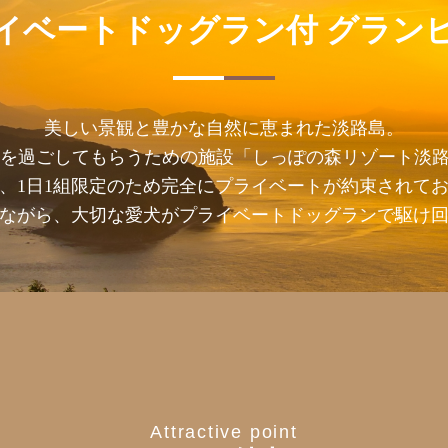
イベートドッグラン付
グラン
美しい景観と豊かな自然に恵まれた淡路島。
を過ごしてもらうための施設「しっぽの森リゾート淡路
、1日1組限定のため完全にプライベートが約束されて
ながら、大切な愛犬がプライベートドッグランで駆け
Attractive point