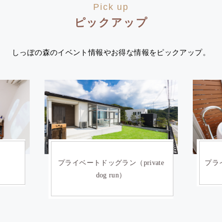
Pick up
ピックアップ
しっぽの森のイベント情報やお得な情報をピックアップ。
）
プライベートドッグラン（private
プライ
dog run）