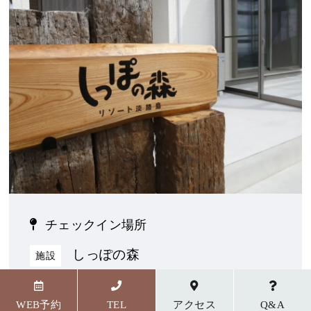
チェックイン場所
しっぽの森
施設
〒656-1727 兵庫県淡路市野島貴船23番地5
WEB予約
TEL
アクセス
Q&A