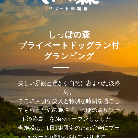
しっぽの森
プライベートドッグラン付
グランピング
美しい景観と豊かな自然に恵まれた淡路
島。
ここに大切な愛犬と特別な時間を過ごし
てもらうための施設「しっぽの森リゾー
ト淡路島」をNewオープンしました。
当施設は、1日1組限定のため完全にプラ
イベートが約束されております。