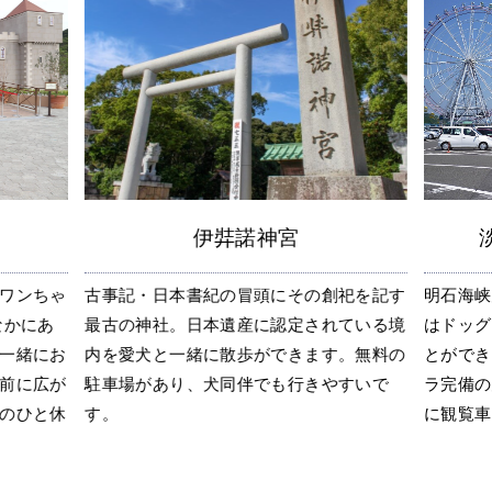
伊弉諾神宮
ワンちゃ
古事記・日本書紀の冒頭にその創祀を記す
明石海峡
なかにあ
最古の神社。日本遺産に認定されている境
はドッグ
一緒にお
内を愛犬と一緒に散歩ができます。無料の
とができ
前に広が
駐車場があり、犬同伴でも行きやすいで
ラ完備の
のひと休
す。
に観覧車