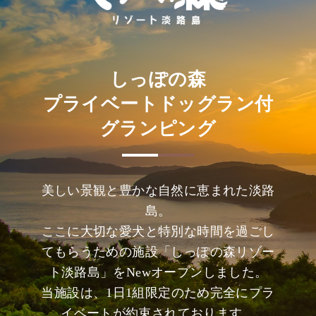
しっぽの森
プライベートドッグラン付
グランピング
美しい景観と豊かな自然に恵まれた淡路
島。
ここに大切な愛犬と特別な時間を過ごし
てもらうための施設「しっぽの森リゾー
ト淡路島」をNewオープンしました。
当施設は、1日1組限定のため完全にプラ
イベートが約束されております。