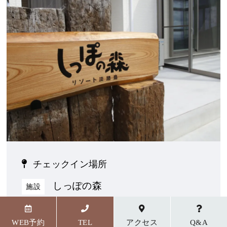
チェックイン場所
しっぽの森
施設
〒656-1727 兵庫県淡路市野島貴船23番地5
WEB予約
TEL
アクセス
Q&A