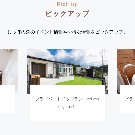
Pick up
ピックアップ
しっぽの森のイベント情報やお得な情報をピックアップ。
）
プライベートドッグラン（private
プライ
dog run）