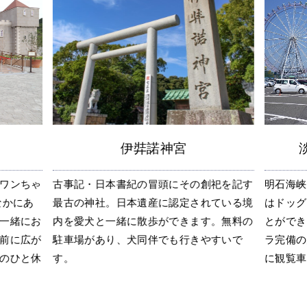
伊弉諾神宮
ワンちゃ
古事記・日本書紀の冒頭にその創祀を記す
明石海峡
なかにあ
最古の神社。日本遺産に認定されている境
はドッグ
一緒にお
内を愛犬と一緒に散歩ができます。無料の
とができ
前に広が
駐車場があり、犬同伴でも行きやすいで
ラ完備の
のひと休
す。
に観覧車